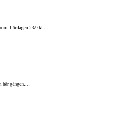
odrom. Lördagen 23/9 kl.…
en här gången,…