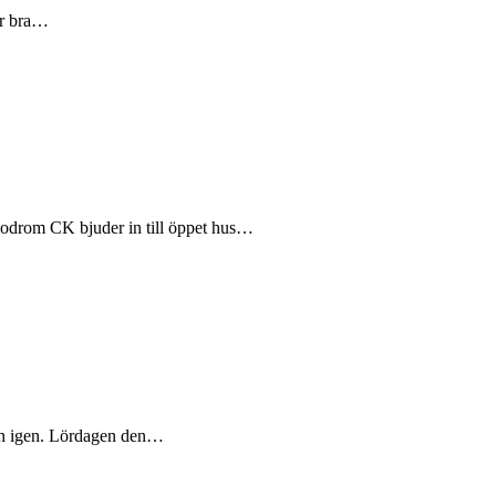
ar bra…
odrom CK bjuder in till öppet hus…
lun igen. Lördagen den…