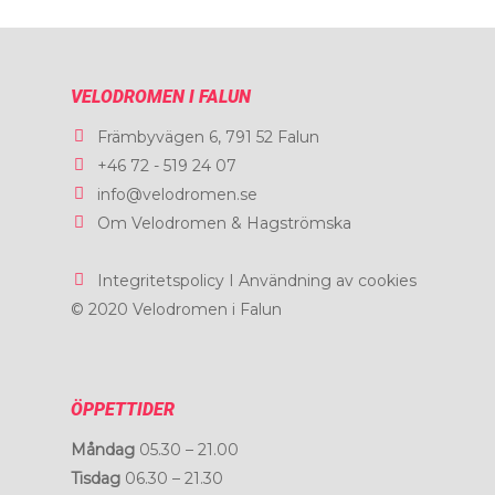
Priser
Aktuellt
Kontakt
VELODROMEN I FALUN
Boka
Främbyvägen 6, 791 52 Falun
+46 72 - 519 24 07
info@velodromen.se
Om Velodromen & Hagströmska
Integritetspolicy I Användning av cookies
© 2020 Velodromen i Falun
ÖPPETTIDER
Måndag
05.30 – 21.00
Tisdag
06.30 – 21.30