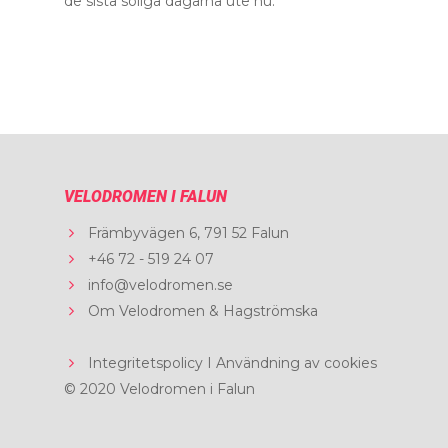
de sista soliga dagarna ute nu.
Weekendpaket
Priser
Aktuellt
Kontakt
Boka
VELODROMEN I FALUN
Främbyvägen 6, 791 52 Falun
+46 72 - 519 24 07
info@velodromen.se
Om Velodromen & Hagströmska
Integritetspolicy I Användning av cookies
© 2020 Velodromen i Falun