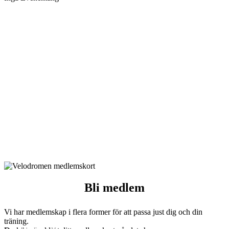
Nu kan du betala med Swish
Nu kan du betala för ditt besök på Velodromen med Swish. Om
du vill betala mot faktura istället tillkommer en
administrationsavgift på 49 kr.
Swishnummer:
123 326 20 60
Bli medlem
Vi har medlemskap i flera former för att passa just dig och din
träning.