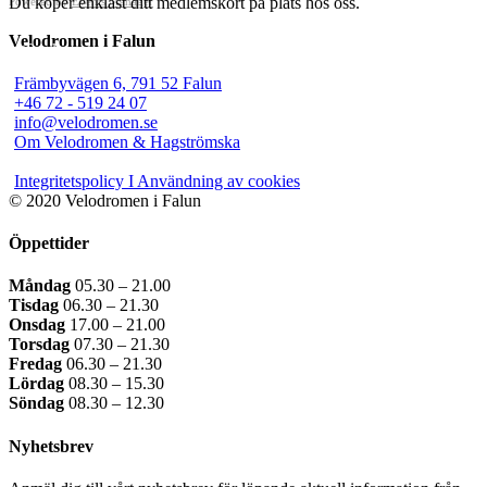
Du köper enklast ditt medlemskort på plats hos oss.
Powered by
Events Manager
Velodromen i Falun
Utforska
Främbyvägen 6, 791 52 Falun
+46 72 - 519 24 07
info@velodromen.se
Om Velodromen & Hagströmska
Integritetspolicy I Användning av cookies
© 2020 Velodromen i Falun
Öppettider
Måndag
05.30 – 21.00
Tisdag
06.30 – 21.30
Onsdag
17.00 – 21.00
Torsdag
07.30 – 21.30
Fredag
06.30 – 21.30
Lördag
08.30 – 15.30
Söndag
08.30 – 12.30
Nyhetsbrev