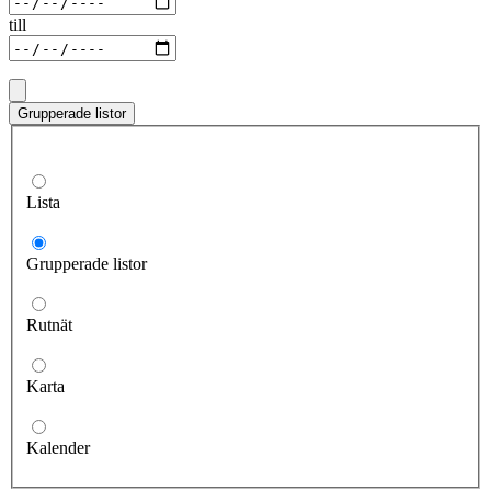
till
Grupperade listor
Lista
Grupperade listor
Rutnät
Karta
Kalender