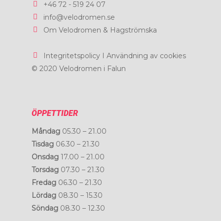
+46 72 - 519 24 07
Kontakt
info@velodromen.se
Boka
Om Velodromen & Hagströmska
Integritetspolicy I Användning av cookies
© 2020 Velodromen i Falun
ÖPPETTIDER
Måndag
05.30 – 21.00
Tisdag
06.30 – 21.30
Onsdag
17.00 – 21.00
Torsdag
07.30 – 21.30
Fredag
06.30 – 21.30
Lördag
08.30 – 15.30
Söndag
08.30 – 12.30