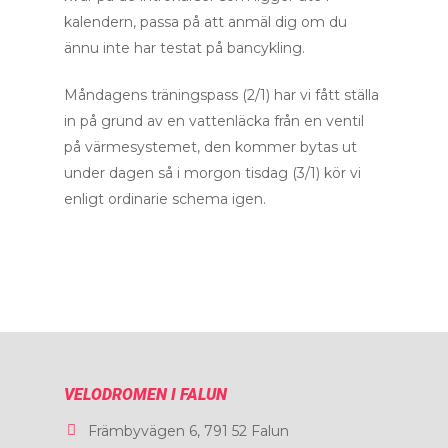
kalendern, passa på att anmäl dig om du
ännu inte har testat på bancykling.
Måndagens träningspass (2/1) har vi fått ställa
in på grund av en vattenläcka från en ventil
på värmesystemet, den kommer bytas ut
under dagen så i morgon tisdag (3/1) kör vi
enligt ordinarie schema igen.
Startsida
Träna
Weekendpaket
Priser
VELODROMEN I FALUN
Aktuellt
Främbyvägen 6, 791 52 Falun