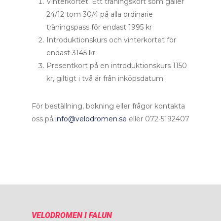
Vinterkortet. Ett träningskort som gäller
24/12 tom 30/4 på alla ordinarie
träningspass för endast 1995 kr
Introduktionskurs och vinterkortet för
endast 3145 kr
Presentkort på en introduktionskurs 1150
kr, giltigt i två är från inköpsdatum.
För beställning, bokning eller frågor kontakta
oss på
info@velodromen.se
eller 072-5192407
Startsida
Träna
Weekendpaket
Priser
Aktuellt
VELODROMEN I FALUN