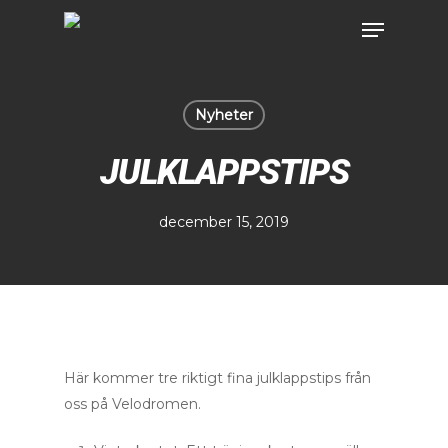
Nyheter
JULKLAPPSTIPS
december 15, 2019
Här kommer tre riktigt fina julklappstips från
oss på Velodromen.