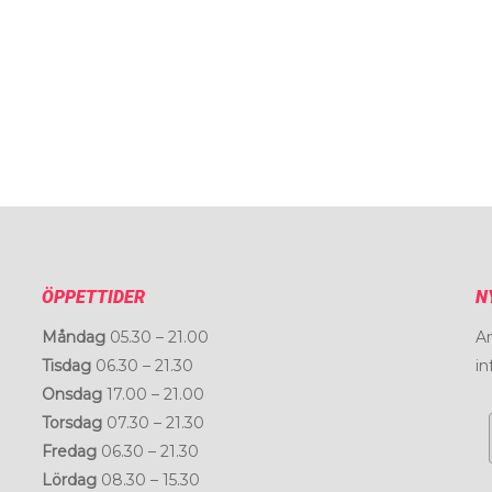
ÖPPETTIDER
N
Måndag
05.30 – 21.00
An
Tisdag
06.30 – 21.30
in
Onsdag
17.00 – 21.00
Torsdag
07.30 – 21.30
Fredag
06.30 – 21.30
Lördag
08.30 – 15.30