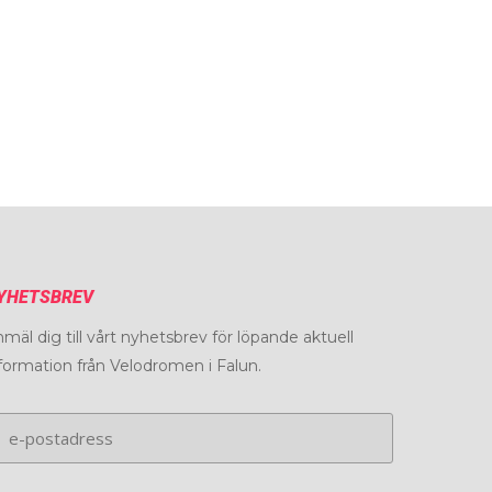
YHETSBREV
mäl dig till vårt nyhetsbrev för löpande aktuell
formation från Velodromen i Falun.